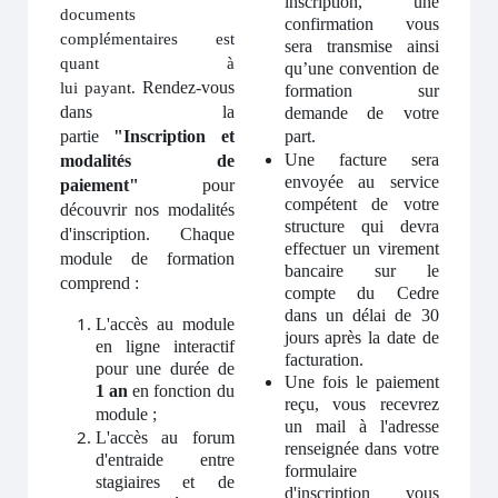
inscription, une
documents
confirmation vous
complémentaires est
sera transmise ainsi
quant à
qu’une convention de
Rendez-vous
lui
payant
.
formation sur
dans la
demande de votre
partie
"Inscription et
part.
Une facture sera
modalit
é
s de
envoyée au service
paiement"
pour
compétent de votre
d
é
couvrir nos modalit
é
s
structure qui devra
d'inscription.
Chaque
effectuer un virement
module de formation
bancaire sur le
comprend :
compte du Cedre
dans un délai de 30
L'accès au module
jours après la date de
en ligne interactif
facturation.
pour une durée de
Une fois le paiement
1 an
en fonction du
reçu, vous recevrez
module
;
un mail à l'adresse
L'accès au forum
renseignée dans votre
d'entraide entre
formulaire
stagiaires et de
d'inscription vous