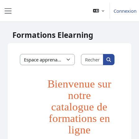
Passer au contenu principal
Connexion
Panneau latéral
Formations Elearning
Rechercher des 
Catégories de cours
Rechercher de
Bienvenue sur
notre
catalogue de
formations en
ligne