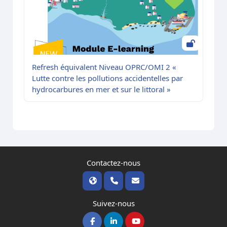
Refresh équivalent Niveau OPRC/OMI 2 «
Lutte contre les pollutions accidentelles par
hydrocarbures en mer et sur le littoral »
Contactez-nous
Suivez-nous