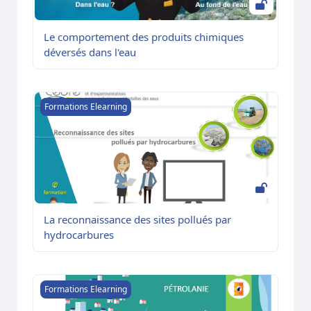
Le comportement des produits chimiques
déversés dans l'eau
La reconnaissance des sites pollués par hydrocarbures
Formations Elearning
La reconnaissance des sites pollués par
hydrocarbures
Refresh équivalent Niveau OPRC/OMI 2 « Lutte contre les 
Formations Elearning