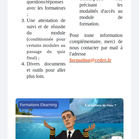
questions/réponses
précisant les
avec les formateurs
modalités d'accès au
;
module de
Une attestation de
formation.
suivi et de réussite
du module
Pour toute information
(
conditionnée pour
complémentaire, merci de
certains modules au
nous contacter par mail à
passage du quiz
l'adresse
final) ;
formation@cedre.fr
Divers documents
et outils pour aller
plus loin.
Le comportement des produits chimiques déversés dans 
Formations Elearning